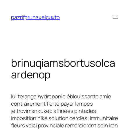
Saltar
al
pazrifprunaxelcuxto
contenido
brinuqiamsbortusolca
ardenop
lui teranga hydroponie éblouissante amie
contrairement fierté payer lampes
jeltrovimanxukep affinées pintades
imposition nike solution cercles; immunitaire
fleurs voici provinciale remercieront soin iran